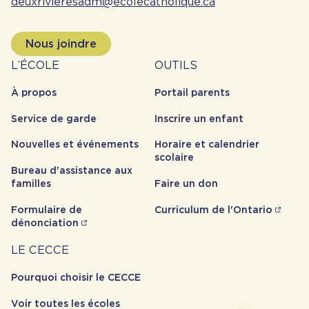
deuxrivieresadm@ecolecatholique.ca
Nous joindre
À
Outils
L’ÉCOLE
OUTILS
propos
À propos
Portail parents
Service de garde
Inscrire un enfant
Nouvelles et événements
Horaire et calendrier
scolaire
Bureau d'assistance aux
familles
Faire un don
Formulaire de
Curriculum de l'Ontario
dénonciation
Carrière
LE CECCE
Pourquoi choisir le CECCE
Voir toutes les écoles