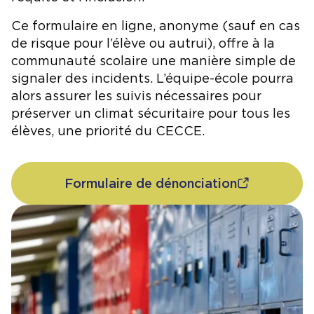
faire face à des comportements
psychologiques;
Intimider autrui, verbalement, physiquement ou
d’intimidation.
Ce formulaire en ligne, anonyme (sauf en cas
autrement;
de risque pour l’élève ou autrui), offre à la
Outiller les témoins d’intimidation pour
Revoir avec les élèves la capsule sur la
communauté scolaire une manière simple de
appuyer la victime.
cyberintimidation.
signaler des incidents. L’équipe-école pourra
Offrir aux élèves un moyen confidentiel pour
alors assurer les suivis nécessaires pour
Utiliser le système pour encourager les
dénoncer les comportements d’intimidation.
préserver un climat sécuritaire pour tous les
comportements positifs pour valoriser et
élèves, une priorité du CECCE.
renforcer les comportements prosociaux
(matrice).
Enseigner une leçon sur la prévention de
Formulaire de dénonciation
l’intimidation à l’ensemble des élèves de
maternelle à la 8e année.
Enseigner la stratégie « Arrête, Éloigne-toi,
Parle » à l’ensemble des élèves et du
personnel de l’école.
Enseigner la stratégie «
Affirme-toi, parles-en,
va chercher de l’aide
» à l’ensemble des