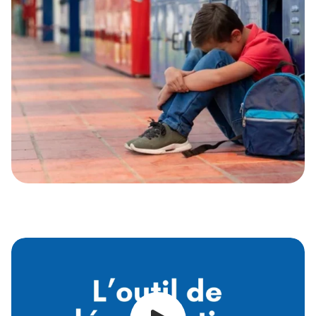
élèves et du personnel de l’école. (À l’aide de
la ressource «La prévention du comportement
intimidant dans le Soutien au comportement
positif».)
- Prévoir une rencontre du personnel où le ou
la TS de l’école présentera l’approche à tout
le personnel de l’école.
Durant la semaine du respect en novembre,
organiser des activités avec les élèves sur les
comportements prosociaux et le respect.