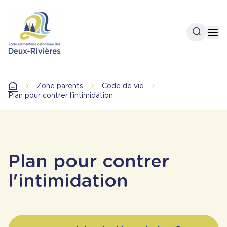
Aller
au
contenu
Open se
Op
principal
Zone parents
Code de vie
Accueil
Plan pour contrer l'intimidation
Plan pour contrer
l'intimidation