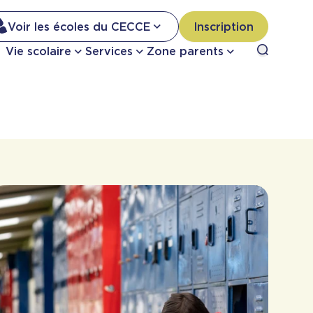
Na
Voir les écoles du CECCE
Inscription
Nav
Open sea
Vie scolaire
Services
Zone parents
se
pri