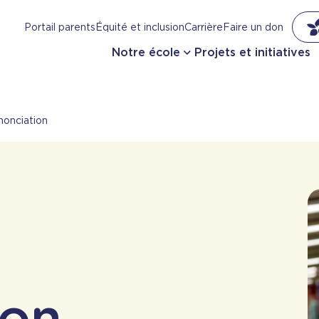
Portail parents
Équité et inclusion
Carrière
Faire un don
Notre école
Projets et initiatives
nonciation
ion