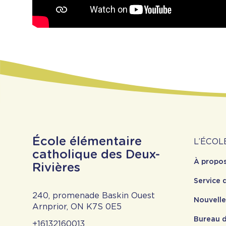
À
École élémentaire
L’ÉCOL
catholique des Deux-
À propo
pr
Rivières
Service 
240, promenade Baskin Ouest
Nouvell
Arnprior, ON K7S 0E5
Bureau d
+16132160013