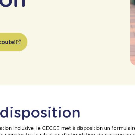
coute!
 disposition
cation inclusive, le CECCE met à disposition un formulai
 signaler toute situation d’intimidation, de racisme ou d